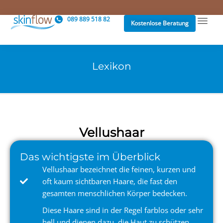
089 889 518 82
Kostenlose Beratung
Lexikon
Vellushaar
Das wichtigste im Überblick
Vellushaar bezeichnet die feinen, kurzen und
oft kaum sichtbaren Haare, die fast den
gesamten menschlichen Körper bedecken.
Diese Haare sind in der Regel farblos oder sehr
hell und dienen dazu, die Haut zu schützen