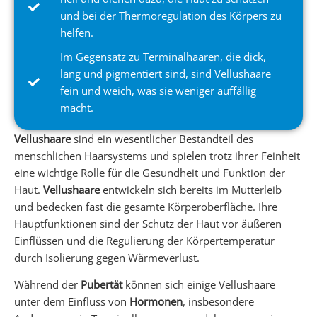
und bei der Thermoregulation des Körpers zu
helfen.
Im Gegensatz zu Terminalhaaren, die dick,
lang und pigmentiert sind, sind Vellushaare
fein und weich, was sie weniger auffällig
macht.
Vellushaare
sind ein wesentlicher Bestandteil des
menschlichen Haarsystems und spielen trotz ihrer Feinheit
eine wichtige Rolle für die Gesundheit und Funktion der
Haut.
Vellushaare
entwickeln sich bereits im Mutterleib
und bedecken fast die gesamte Körperoberfläche. Ihre
Hauptfunktionen sind der Schutz der Haut vor äußeren
Einflüssen und die Regulierung der Körpertemperatur
durch Isolierung gegen Wärmeverlust.
Während der
Pubertät
können sich einige Vellushaare
unter dem Einfluss von
Hormonen
, insbesondere