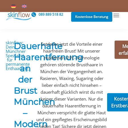
089 889 518 82
Kostenlose Beratung
skinflow:
Dauerhafte
Entdecke jetzt die Vorteile einer
M
Dein
haarfreien Brust! Mit unserer
Münchner
erf
Haarentfernung
Spezialist
modernen I2PL-Technologie
für
permanente
gehören störende Brusthaare in
an
Enthaarung
München der Vergangenheit an.
der
Rasieren, Waxing, Sugaring oder
lieber einfach nicht hinsehen –
Brust
dauerhaft glücklich wirst du mit
Koste
keiner dieser Varianten. Nur die
München
Erstber
dauerhafte Haarentfernung in
–
München verspricht dir glatte Haut
und ein gepflegtes Erscheinungsbild
Modern
– jeden Tag! Sichere dir jetzt deinen