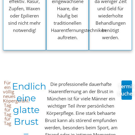
effektiv. Rasur,
eingewachsene
da weniger Zeit
Zupfen, Waxen
Haare, die
und Geld für
oder Epilieren
häufig bei
wiederholte
sind nicht mehr
traditionellen
Behandlungen
notwendig!
Haarentfernungstechniken
benötigt
auftreten.
werden.
Für
Endlich
Die professionelle dauerhafte
Termin
ein
Haarentfernung an der Brust in
völlig
buche
eine
neues
München ist für viele Männer ein
Köpergefühl.
Tag
wichtiger Teil ihrer persönlichen
glatte
für
Körperpflege. Eine stark behaarte
Tag
für
Brust
Brust kann als störend empfunden
Tag
werden, besonders beim Sport, am
–
Strand oder in intimen Momenten.