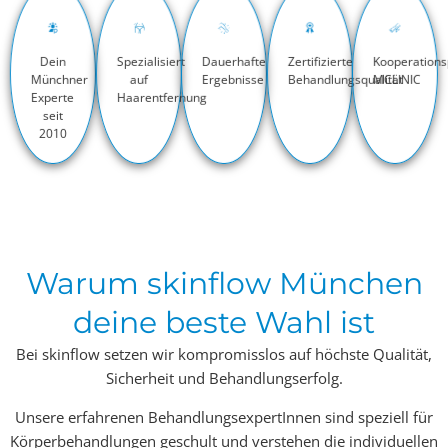
Dein
Spezialisiert
Dauerhafte
Zertifizierte
Kooperations
Münchner
auf
Ergebnisse
Behandlungsqualität
MCLINIC
Experte
Haarentfernung
seit
2010
Warum skinflow München
deine beste Wahl ist
Bei skinflow setzen wir kompromisslos auf höchste Qualität,
Sicherheit und Behandlungserfolg.
Unsere erfahrenen BehandlungsexpertInnen sind speziell für
Körperbehandlungen geschult und verstehen die individuellen