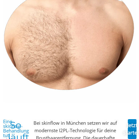
Eine
So
Bei skinflow in München setzen wir auf
Jetzt
skinflow-
modernste I2PL-Technologie für deine
Behandlung
starte
läuft
tut
Brusthaarentfernung. Die dauerhafte