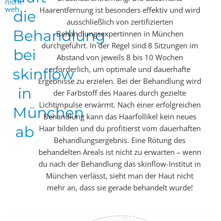
nicht
weh
Haarentfernung ist besonders effektiv und wird
die
ausschließlich von zertifizierten
Behandlung
Behandlungsexpertinnen in München
durchgeführt. In der Regel sind 8 Sitzungen im
bei
Abstand von jeweils 8 bis 10 Wochen
erforderlich, um optimale und dauerhafte
skinflow
Ergebnisse zu erzielen. Bei der Behandlung wird
in
der Farbstoff des Haares durch gezielte
Lichtimpulse erwärmt. Nach einer erfolgreichen
München
Behandlung kann das Haarfollikel kein neues
ab
Haar bilden und du profitierst vom dauerhaften
Behandlungsergebnis. Eine Rötung des
behandelten Areals ist nicht zu erwarten – wenn
du nach der Behandlung das skinflow-Institut in
München verlässt, sieht man der Haut nicht
mehr an, dass sie gerade behandelt wurde!