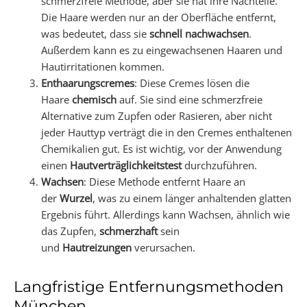
schmerzfreie Methode, aber sie hat ihre Nachteile.
Die Haare werden nur an der Oberfläche entfernt,
was bedeutet, dass sie
schnell nachwachsen
.
Außerdem kann es zu eingewachsenen Haaren und
Hautirritationen kommen.
Enthaarungscremes
: Diese Cremes lösen die
Haare
chemisch
auf. Sie sind eine schmerzfreie
Alternative zum Zupfen oder Rasieren, aber nicht
jeder Hauttyp verträgt die in den Cremes enthaltenen
Chemikalien gut. Es ist wichtig, vor der Anwendung
einen
Hautverträglichkeitstest
durchzuführen.
Wachsen
: Diese Methode entfernt Haare an
der
Wurzel
, was zu einem länger anhaltenden glatten
Ergebnis führt. Allerdings kann Wachsen, ähnlich wie
das Zupfen,
schmerzhaft
sein
und
Hautreizungen
verursachen.
Langfristige Entfernungsmethoden
München